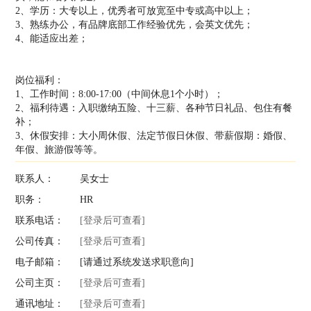
2、学历：大专以上，优秀者可放宽至中专或高中以上；
3、熟练办公，有品牌底部工作经验优先，会英文优先；
4、能适应出差；
岗位福利：
1、工作时间：8:00-17:00（中间休息1个小时）；
2、福利待遇：入职缴纳五险、十三薪、各种节日礼品、包住有餐
补；
3、休假安排：大小周休假、法定节假日休假、带薪假期：婚假、
年假、旅游假等等。
联系人：
吴女士
职务：
HR
联系电话：
[登录后可查看]
公司传真：
[登录后可查看]
电子邮箱：
[请通过系统发送求职意向]
公司主页：
[登录后可查看]
通讯地址：
[登录后可查看]