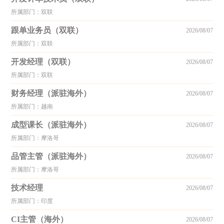
所属部门：双联
跟单业务员（双联）
2026/08/07
所属部门：双联
开发经理（双联）
2026/08/07
所属部门：双联
财务经理（派驻海外）
2026/08/07
所属部门：越南
成型课长（派驻海外）
2026/08/07
所属部门：摩洛哥
品管主管（派驻海外）
2026/08/07
所属部门：摩洛哥
技术经理
2026/08/07
所属部门：印度
CI主管（海外）
2026/08/07