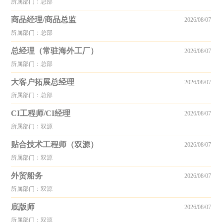
所属部门：总部
商品经理/商品总监
2026/08/07
所属部门：总部
总经理（常驻海外工厂）
2026/08/07
所属部门：总部
大客户拓展总经理
2026/08/07
所属部门：总部
CI工程师/CI经理
2026/08/07
所属部门：双源
贴合技术工程师（双源）
2026/08/07
所属部门：双源
外贸船务
2026/08/07
所属部门：双源
底版师
2026/08/07
所属部门：双源