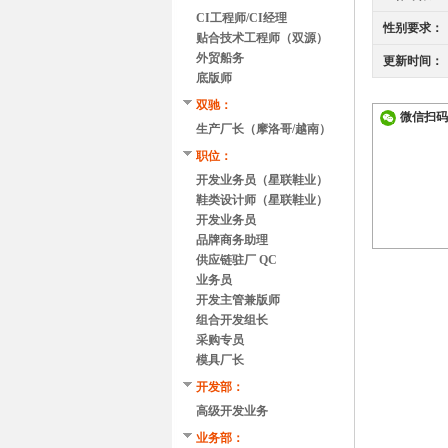
CI工程师/CI经理
性别要求：
贴合技术工程师（双源）
外贸船务
更新时间：
底版师
双驰：
微信扫码
生产厂长（摩洛哥/越南）
职位：
开发业务员（星联鞋业）
鞋类设计师（星联鞋业）
开发业务员
品牌商务助理
供应链驻厂 QC
业务员
开发主管兼版师
组合开发组长
采购专员
模具厂长
开发部：
高级开发业务
业务部：