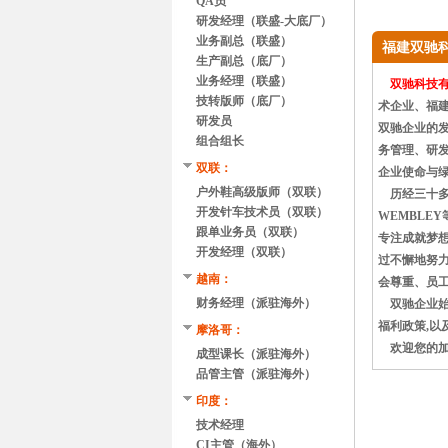
QA员
研发经理（联盛-大底厂）
业务副总（联盛）
福建双驰
生产副总（底厂）
业务经理（联盛）
双驰科技
技转版师（底厂）
术企业、福
研发员
双驰企业的发
组合组长
务管理、研发
双联：
企业使命与
户外鞋高级版师（双联）
历经三十多年的
开发针车技术员（双联）
WEMBLE
跟单业务员（双联）
专注成就梦想
开发经理（双联）
过不懈地努力
越南：
会尊重、员工
财务经理（派驻海外）
双驰企业始终
福利政策,以
摩洛哥：
欢迎您的加
成型课长（派驻海外）
品管主管（派驻海外）
印度：
技术经理
CI主管（海外）