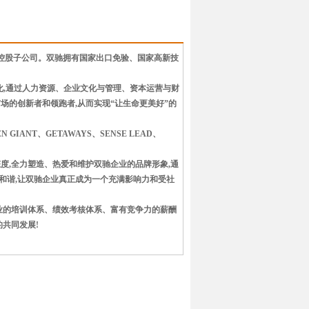
家控股子公司。双驰拥有国家出口免验、国家高新技
化,通过人力资源、企业文化与管理、资本运营与财
场的创新者和领跑者,从而实现“让生命更美好”的
ANT、GETAWAYS、SENSE LEAD、
度,全力塑造、热爱和维护双驰企业的品牌形象,通
与和谐,让双驰企业真正成为一个充满影响力和受社
企业的培训体系、绩效考核体系、富有竞争力的薪酬
共同发展!