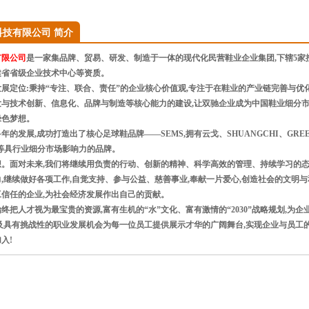
科技有限公司 简介
有限公司
是一家集品牌、贸易、研发、制造于一体的现代化民营鞋业企业集团,下辖5
建省省级企业技术中心等资质。
展定位:秉持“专注、联合、责任”的企业核心价值观,专注于在鞋业的产业链完善与优
与技术创新、信息化、品牌与制造等核心能力的建设,让双驰企业成为中国鞋业细分市
绿色梦想。
发展,成功打造出了核心足球鞋品牌——SEMS,拥有云戈、SHUANGCHI、GREEN GI
Y等具行业细分市场影响力的品牌。
。面对未来,我们将继续用负责的行动、创新的精神、科学高效的管理、持续学习的态
,继续做好各项工作,自觉支持、参与公益、慈善事业,奉献一片爱心,创造社会的文明
信任的企业,为社会经济发展作出自己的贡献。
把人才视为最宝贵的资源,富有生机的“水”文化、富有激情的“2030”战略规划,为
及具有挑战性的职业发展机会为每一位员工提供展示才华的广阔舞台,实现企业与员工的
入!