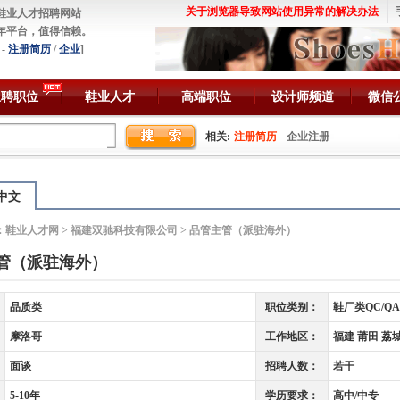
关于浏览器导致网站使用异常的解决办法
鞋业人才招聘网站
年平台，值得信赖。
-
注册简历
/
企业
]
急聘职位
鞋业人才
高端职位
设计师频道
微信
相关:
注册简历
企业注册
中文
：
鞋业人才网
>
福建双驰科技有限公司
> 品管主管（派驻海外）
管（派驻海外）
品质类
职位类别：
鞋厂类QC/QA
摩洛哥
工作地区：
福建 莆田 荔
面谈
招聘人数：
若干
5-10年
学历要求：
高中/中专