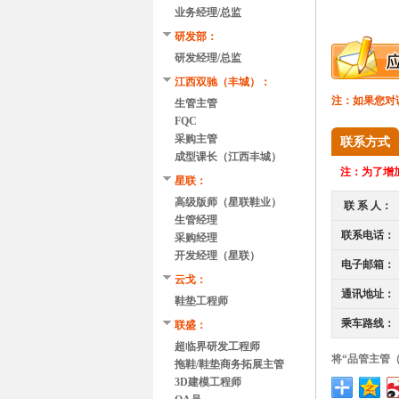
业务经理/总监
研发部：
研发经理/总监
江西双驰（丰城）：
注：如果您对
生管主管
FQC
采购主管
联系方式
成型课长（江西丰城）
注：
为了增加
星联：
高级版师（星联鞋业）
联 系 人：
生管经理
联系电话：
采购经理
开发经理（星联）
电子邮箱：
云戈：
通讯地址：
鞋垫工程师
乘车路线：
联盛：
超临界研发工程师
将“品管主管
拖鞋/鞋垫商务拓展主管
3D建模工程师