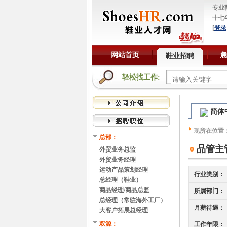
专业
十七
[
登录
网站首页
鞋业招聘
轻松找工作:
简体
现所在位置
总部：
品管主
外贸业务总监
外贸业务经理
运动产品策划经理
行业类别：
总经理（鞋业）
商品经理/商品总监
所属部门：
总经理（常驻海外工厂）
月薪待遇：
大客户拓展总经理
双源：
工作年限：