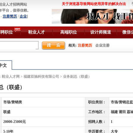
关于浏览器导致网站使用异常的解决办法
鞋业人才招聘网站
年平台，值得信赖。
-
注册简历
/
企业
]
急聘职位
鞋业人才
高端职位
设计师频道
微信
相关:
注册简历
企业注册
中文
：
鞋业人才网
>
福建双驰科技有限公司
> 业务副总（联盛）
总（联盛）
市场/营销类
职位类别：
市场/营销总监
联盛
工作地区：
福建 莆田 荔
20000-25000元
招聘人数：
1
5-10年
学历要求：
大专