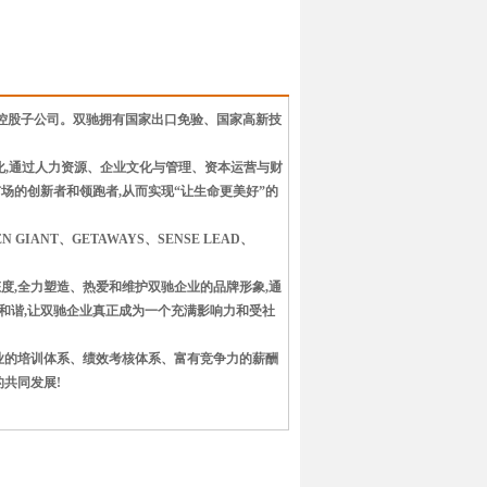
家控股子公司。双驰拥有国家出口免验、国家高新技
化,通过人力资源、企业文化与管理、资本运营与财
场的创新者和领跑者,从而实现“让生命更美好”的
ANT、GETAWAYS、SENSE LEAD、
度,全力塑造、热爱和维护双驰企业的品牌形象,通
与和谐,让双驰企业真正成为一个充满影响力和受社
企业的培训体系、绩效考核体系、富有竞争力的薪酬
共同发展!