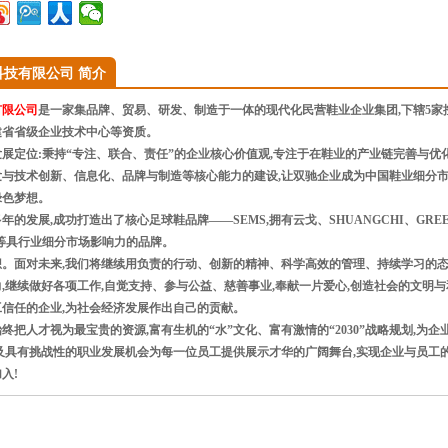
科技有限公司 简介
有限公司
是一家集品牌、贸易、研发、制造于一体的现代化民营鞋业企业集团,下辖5
建省省级企业技术中心等资质。
展定位:秉持“专注、联合、责任”的企业核心价值观,专注于在鞋业的产业链完善与优
与技术创新、信息化、品牌与制造等核心能力的建设,让双驰企业成为中国鞋业细分市
绿色梦想。
发展,成功打造出了核心足球鞋品牌——SEMS,拥有云戈、SHUANGCHI、GREEN GI
Y等具行业细分市场影响力的品牌。
。面对未来,我们将继续用负责的行动、创新的精神、科学高效的管理、持续学习的态
,继续做好各项工作,自觉支持、参与公益、慈善事业,奉献一片爱心,创造社会的文明
信任的企业,为社会经济发展作出自己的贡献。
把人才视为最宝贵的资源,富有生机的“水”文化、富有激情的“2030”战略规划,为
及具有挑战性的职业发展机会为每一位员工提供展示才华的广阔舞台,实现企业与员工的
入!