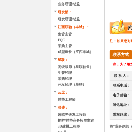
业务经理/总监
研发部：
研发经理/总监
江西双驰（丰城）：
生管主管
FQC
注：如果您对
采购主管
成型课长（江西丰城）
联系方式
星联：
注：
为了增加
高级版师（星联鞋业）
生管经理
联 系 人：
采购经理
开发经理（星联）
联系电话：
云戈：
电子邮箱：
鞋垫工程师
通讯地址：
联盛：
超临界研发工程师
乘车路线：
拖鞋/鞋垫商务拓展主管
3D建模工程师
将“业务副总