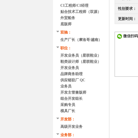
CI工程师/CI经理
性别要求：
贴合技术工程师（双源）
外贸船务
更新时间：
底版师
双驰：
微信扫码
生产厂长（摩洛哥/越南）
职位：
开发业务员（星联鞋业）
鞋类设计师（星联鞋业）
开发业务员
品牌商务助理
供应链驻厂 QC
业务员
开发主管兼版师
组合开发组长
采购专员
模具厂长
开发部：
高级开发业务
业务部：