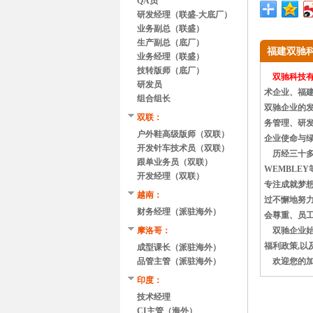
QA员
研发经理（联盛-大底厂）
业务副总（联盛）
生产副总（底厂）
福建双驰
业务经理（联盛）
技转版师（底厂）
双驰科技
研发员
术企业、福
组合组长
双驰企业的发
双联：
务管理、研发
户外鞋高级版师（双联）
企业使命与
开发针车技术员（双联）
历经三十多年的
跟单业务员（双联）
WEMBLE
开发经理（双联）
专注成就梦想
越南：
过不懈地努力
财务经理（派驻海外）
会尊重、员工
摩洛哥：
双驰企业始终
福利政策,以
成型课长（派驻海外）
品管主管（派驻海外）
欢迎您的加
印度：
技术经理
CI主管（海外）