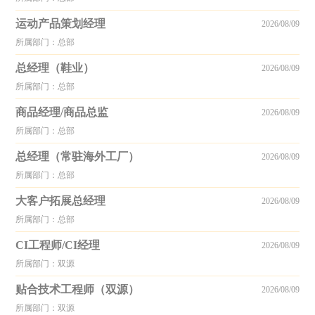
运动产品策划经理
2026/08/09
所属部门：总部
总经理（鞋业）
2026/08/09
所属部门：总部
商品经理/商品总监
2026/08/09
所属部门：总部
总经理（常驻海外工厂）
2026/08/09
所属部门：总部
大客户拓展总经理
2026/08/09
所属部门：总部
CI工程师/CI经理
2026/08/09
所属部门：双源
贴合技术工程师（双源）
2026/08/09
所属部门：双源