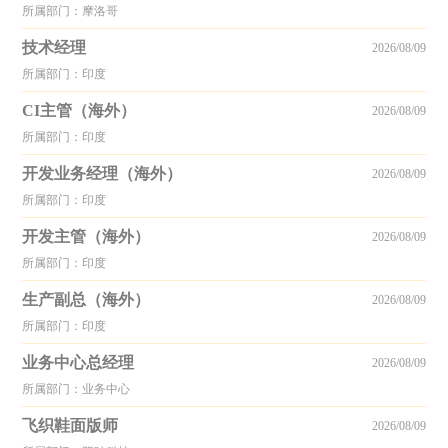
所属部门：摩洛哥
技术经理
2026/08/09
所属部门：印度
CI主管（海外）
2026/08/09
所属部门：印度
开发业务经理（海外）
2026/08/09
所属部门：印度
开发主管（海外）
2026/08/09
所属部门：印度
生产副总（海外）
2026/08/09
所属部门：印度
业务中心总经理
2026/08/09
所属部门：业务中心
飞织鞋面版师
2026/08/09