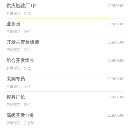
供应链驻厂 QC
2026/08/09
所属部门：职位
业务员
2026/08/09
所属部门：职位
开发主管兼版师
2026/08/09
所属部门：职位
组合开发组长
2026/08/09
所属部门：职位
采购专员
2026/08/09
所属部门：职位
模具厂长
2026/08/09
所属部门：职位
高级开发业务
2026/08/09
所属部门：开发部