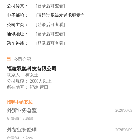
公司传真：
[登录后可查看]
电子邮箱：
[请通过系统发送求职意向]
公司主页：
[登录后可查看]
通讯地址：
[登录后可查看]
乘车路线：
[登录后可查看]
公司介绍
福建双驰科技有限公司
联系人： 柯女士
公司规模： 2000人以上
所在地区： 福建 莆田
招聘中的职位
外贸业务总监
2026/08/09
所属部门：总部
外贸业务经理
2026/08/09
所属部门：总部