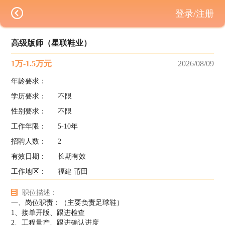
登录/注册
高级版师（星联鞋业）
1万-1.5万元
2026/08/09
年龄要求：
学历要求：
不限
性别要求：
不限
工作年限：
5-10年
招聘人数：
2
有效日期：
长期有效
工作地区：
福建 莆田
职位描述：
一、岗位职责：（主要负责足球鞋）
1、接单开版、跟进检查
2、工程量产、跟进确认进度