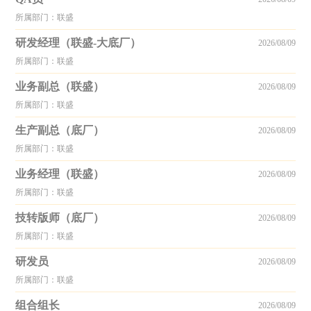
所属部门：联盛
研发经理（联盛-大底厂）
2026/08/09
所属部门：联盛
业务副总（联盛）
2026/08/09
所属部门：联盛
生产副总（底厂）
2026/08/09
所属部门：联盛
业务经理（联盛）
2026/08/09
所属部门：联盛
技转版师（底厂）
2026/08/09
所属部门：联盛
研发员
2026/08/09
所属部门：联盛
组合组长
2026/08/09