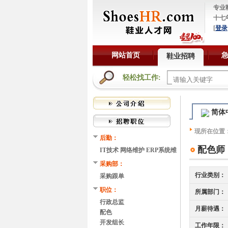
专业
十七
[
登录
网站首页
鞋业招聘
轻松找工作:
简体
现所在位置
后勤：
配色师
IT技术 网络维护 ERP系统维
护
采购部：
行业类别：
采购跟单
职位：
所属部门：
行政总监
月薪待遇：
配色
开发组长
工作年限：