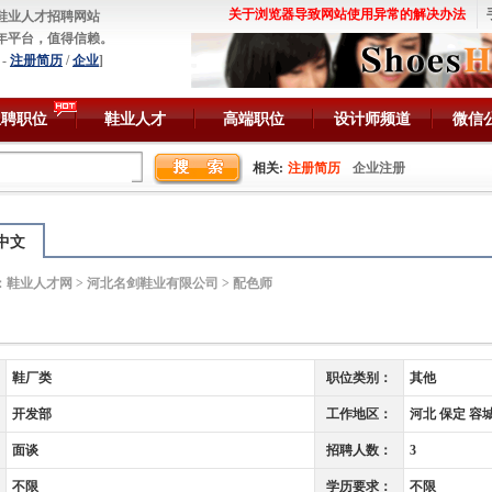
关于浏览器导致网站使用异常的解决办法
鞋业人才招聘网站
年平台，值得信赖。
-
注册简历
/
企业
]
急聘职位
鞋业人才
高端职位
设计师频道
微信
相关:
注册简历
企业注册
中文
：
鞋业人才网
>
河北名剑鞋业有限公司
> 配色师
鞋厂类
职位类别：
其他
开发部
工作地区：
河北 保定 容
面谈
招聘人数：
3
不限
学历要求：
不限