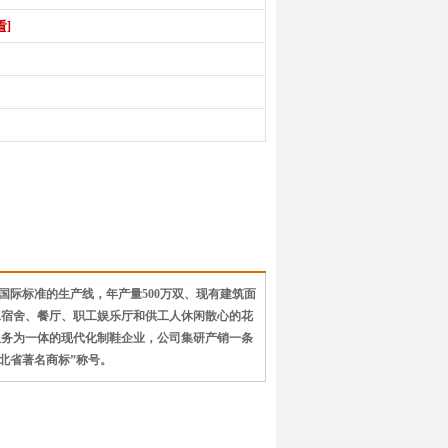
看]
条国际标准的生产线，年产量500万双、现有建筑面
内设职工宿舍、餐厅、职工娱乐厅和供工人休闲散心的花
服务为一体的现代化制鞋企业，公司集研产销一条
河北省著名商标”称号。