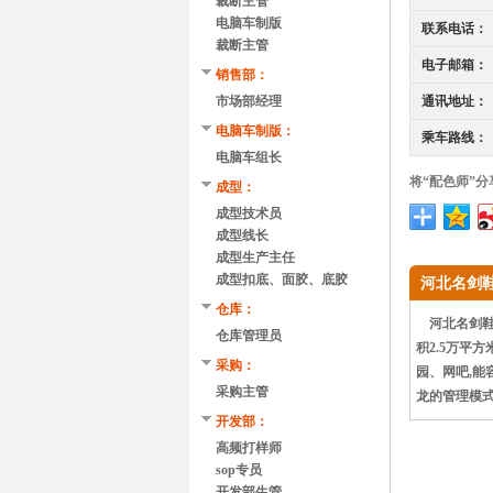
裁断主管
电脑车制版
联系电话：
裁断主管
电子邮箱：
销售部：
市场部经理
通讯地址：
电脑车制版：
乘车路线：
电脑车组长
将“配色师”分
成型：
成型技术员
成型线长
成型生产主任
成型扣底、面胶、底胶
河北名剑
仓库：
河北名剑鞋业
仓库管理员
积2.5万平
采购：
园、网吧,能
采购主管
龙的管理模式
开发部：
高频打样师
sop专员
开发部生管