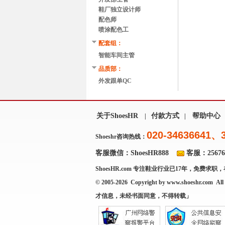
鞋厂独立设计师
配色师
喷涂配色工
配套组：
智能车间主管
品质部：
外发跟单QC
关于ShoesHR
付款方式
帮助中心
|
|
020-34636641、
Shoeshr咨询热线：
客服微信：ShoesHR888
客服：256769
ShoesHR.com
专注鞋业行业已17年，免费求职，
© 2005-2026 Copyright by
www.shoeshr.com
All 
才信息，未经书面同意，不得转载」