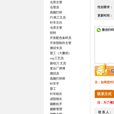
仓库主管
性别要求：
仓管员
高频打样
更新时间：
PS美工文员
针车主任
仓库主管
微信扫码
技转
开发配色备料员
开发部制作主管
测试专员
普工（大量招）
sop工艺员
振动刀 文员
复合厂师傅
测试员
高频打样师
注：如果您对
针车手
普工
针车组长
联系方式
成型线长
注：
为了增加
裁断机手
裁断管理
联 系 人：