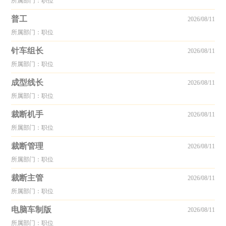
所属部门：职位
普工
2026/08/11
所属部门：职位
针车组长
2026/08/11
所属部门：职位
成型线长
2026/08/11
所属部门：职位
裁断机手
2026/08/11
所属部门：职位
裁断管理
2026/08/11
所属部门：职位
裁断主管
2026/08/11
所属部门：职位
电脑车制版
2026/08/11
所属部门：职位