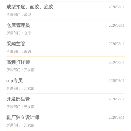
成型扣底、面胶、底胶
2026/08/11
所属部门：成型
仓库管理员
2026/08/11
所属部门：仓库
采购主管
2026/08/11
所属部门：采购
高频打样师
2026/08/11
所属部门：开发部
sop专员
2026/08/11
所属部门：开发部
开发部生管
2026/08/11
所属部门：开发部
鞋厂独立设计师
2026/08/11
所属部门：开发部