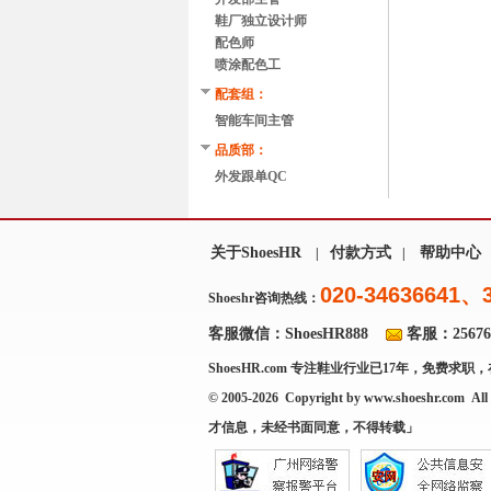
鞋厂独立设计师
配色师
喷涂配色工
配套组：
智能车间主管
品质部：
外发跟单QC
关于ShoesHR
付款方式
帮助中心
|
|
020-34636641、
Shoeshr咨询热线：
客服微信：ShoesHR888
客服：256769
ShoesHR.com
专注鞋业行业已17年，免费求职，
© 2005-2026 Copyright by
www.shoeshr.com
All 
才信息，未经书面同意，不得转载」