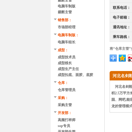
裁断主管
电脑车制版
联系电话：
裁断主管
电子邮箱：
销售部：
市场部经理
通讯地址：
电脑车制版：
乘车路线：
电脑车组长
将“仓库主管
成型：
成型技术员
成型线长
成型生产主任
成型扣底、面胶、底胶
河北名剑
仓库：
河北名剑鞋业
仓库管理员
积2.5万平
采购：
园、网吧,能
采购主管
龙的管理模式
开发部：
高频打样师
sop专员
开发部生管