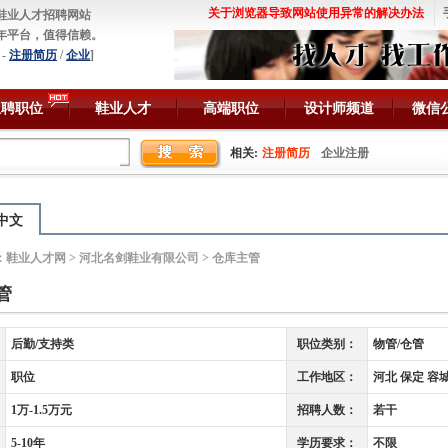
关于浏览器导致网站使用异常的解决办法
鞋业人才招聘网站
年平台，值得信赖。
-
注册简历
/
企业
]
急聘职位
鞋业人才
高端职位
设计师频道
微信
相关:
注册简历
企业注册
中文
：
鞋业人才网
>
河北名剑鞋业有限公司
> 仓库主管
管
后勤/支持类
职位类别：
物管/仓管
职位
工作地区：
河北 保定 容
1万-1.5万元
招聘人数：
若干
5-10年
学历要求：
不限