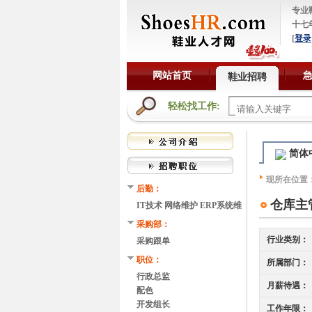
专业
十七
[
登录
网站首页
鞋业招聘
轻松找工作:
简体
现所在位置
后勤：
仓库主
IT技术 网络维护 ERP系统维
护
采购部：
行业类别：
采购跟单
职位：
所属部门：
行政总监
月薪待遇：
配色
开发组长
工作年限：