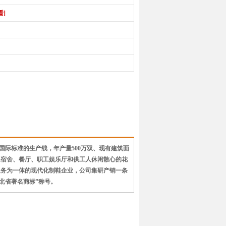
看]
条国际标准的生产线，年产量500万双、现有建筑面
内设职工宿舍、餐厅、职工娱乐厅和供工人休闲散心的花
服务为一体的现代化制鞋企业，公司集研产销一条
河北省著名商标”称号。