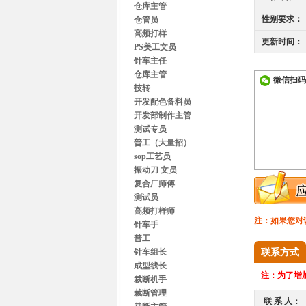
仓库主管
性别要求：
仓管员
高频打样
更新时间：
PS美工文员
针车主任
仓库主管
微信扫码
技转
开发配色备料员
开发部制作主管
测试专员
普工（大量招）
sop工艺员
振动刀 文员
复合厂师傅
测试员
高频打样师
注：如果您对
针车手
普工
针车组长
联系方式
成型线长
注：
为了增加
裁断机手
裁断管理
联 系 人：