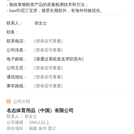
- 熟练掌握鞋类产品的质量检测技术和方法；
- base印尼三宝垄，接受长期驻外，有海外经验优先。
联系人：
张女士
职务：
联系电话：
[登录后可查看]
公司传真：
[登录后可查看]
电子邮箱：
[请通过系统发送求职意向]
公司主页：
[登录后可查看]
通讯地址：
[登录后可查看]
乘车路线：
[登录后可查看]
公司介绍
名志体育用品（中国）有限公司
联系人： 张女士
公司规模： 2000人以上
所在地区： 福建 泉州 晋江