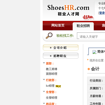
专业
十七
[
登录
网站首页
鞋业招聘
轻松找工作:
简体
现所在位置
面部：
会计
教工师傅
面部经理
行政部：
行业类别：
hr经理
所属部门：
生管部：
月薪待遇：
生管经理
工作年限：
样品室：