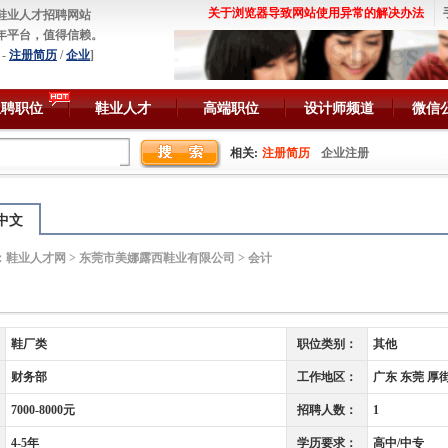
关于浏览器导致网站使用异常的解决办法
鞋业人才招聘网站
年平台，值得信赖。
-
注册简历
/
企业
]
急聘职位
鞋业人才
高端职位
设计师频道
微信
相关:
注册简历
企业注册
中文
：
鞋业人才网
>
东莞市美娜露西鞋业有限公司
> 会计
鞋厂类
职位类别：
其他
财务部
工作地区：
广东 东莞 厚
7000-8000元
招聘人数：
1
4-5年
学历要求：
高中/中专