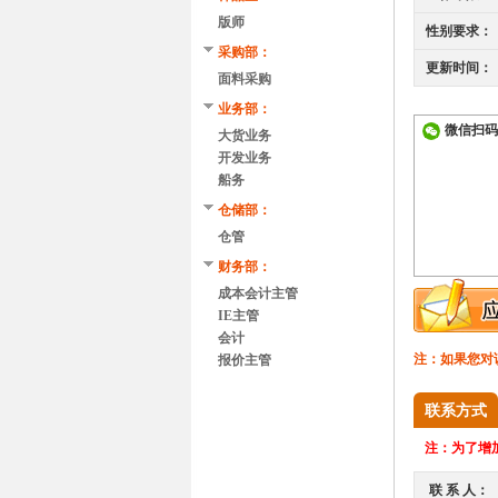
版师
性别要求：
采购部：
更新时间：
面料采购
业务部：
微信扫码
大货业务
开发业务
船务
仓储部：
仓管
财务部：
成本会计主管
IE主管
会计
注：如果您对
报价主管
联系方式
注：
为了增加
联 系 人：