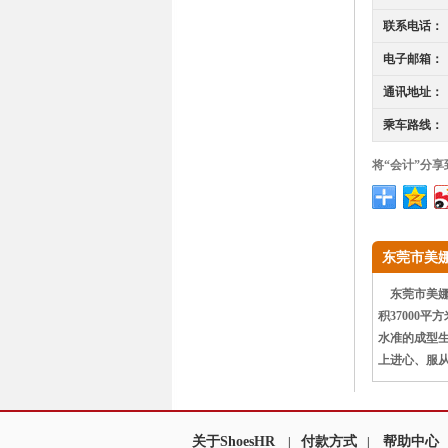
联系电话：
电子邮箱：
通讯地址：
乘车路线：
将“会计”分享
东莞市美
东莞市美娜
积37000
水准的成型生
上进心、服从
关于ShoesHR
付款方式
帮助中心
|
|