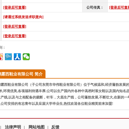
[登录后可查看]
公司传真：
[登录后可查
[请通过系统发送求职意向]
[登录后可查看]
[登录后可查看]
到：
娜露西鞋业有限公司 简介
露西鞋业有限公司（子公司东莞市华伟鞋业有限公司）位于气候温和,经济蓬勃发展的
平方米,环境优美,各项福利待遇丰厚;公司以生产国内外各种中高档时装女鞋以及国内知名
产线,以及与之相配备的裁断，针车，大底生产线，公司蓬勃发展,不断壮大,在新的一
公司安排的有志青年以及应届大学毕业生,热忱欢迎各位鞋业精英前来加盟!
法律声明
网站地图
反馈
|
|
|