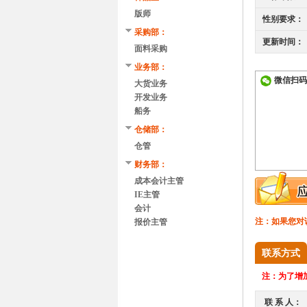
版师
性别要求：
采购部：
更新时间：
面料采购
业务部：
微信扫码
大货业务
开发业务
船务
仓储部：
仓管
财务部：
成本会计主管
IE主管
会计
注：如果您对
报价主管
联系方式
注：
为了增加
联 系 人：