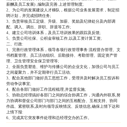
薪酬及员工发展) ,编制及完善.上述管理制度;
2、为公司的发展建设人才梯队，根据公司业务发展需求，制定招
聘计划，并完成招聘任务;
3、负责审核员工定级、升级、加薪、奖励及纪律处分及内部调
配、调入、调出、辞职、辞退等工作;
4、建立公司培训体系，及员工培训效果的跟踪及反馈;
5、负责公司社保、公积金审核工作,以及工资计算工资;
二、行政:
1、完善行政管理体系，领导各项行政管理事务:流程督办管理、文
书档案管理、员工活动组织、后勤接待、考勤管理、固定资产管
理、卫生管理安全保卫管理等;
2、全面负责塑造、维护与传播公司的企业文化，加强公司与员工
之间凝聚力，并不定期举行员工活动;
3、配合其他部门做好员工思想工作，受理并及时解决员工投诉和
劳动争议事宜;
4、配合各部门做好工作流程梳理,并监督实施;
5、协助总经理搞好各部门之间的综合协调工作，沟通内外联系,努
力协调和督促公司部门与部门之间的互相配合、互相支持、协同
作战、紧密联系;及时向领导反映情况、反馈信息,确保上情下达和
上情下报:
6、完成其它突发事件处理和总经理交办的工作。