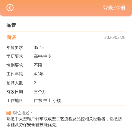
登录/注册
品管
面谈
2026/02/28
年龄要求：
35-45
学历要求：
高中/中专
性别要求：
不限
工作年限：
4-5年
招聘人数：
2
有效日期：
三个月
工作地区：
广东 中山 小榄
职位描述：
熟悉中大型鞋厂针车或成型工艺流程及品控相关经验者，熟悉防
水鞋及劳保安全鞋技能优先。