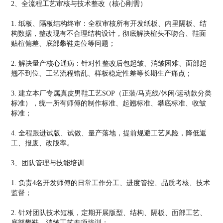
2、全流程工艺审核与技术整改（核心刚需）
1. 纸板、隔板结构终审：全权审核所有开发纸板、内里隔板、结
构数据，整改现有不合理结构设计，彻底解决楦头不吻合、鞋面
贴楦偏差、底部攀鞋走位等问题；
2. 解决量产核心通病：针对性整改后包起皱、消皱困难、面部起
翘不到位、工艺流程错乱、样板稳定性差等长期生产痛点；
3. 建立本厂专属真皮男鞋工艺SOP（正装/马克线/休闲/运动款分类
标准），统一所有师傅的制作标准、起翘标准、攀底标准、收皱
标准；
4. 全程跟进试版、试做、量产落地，提前规避工艺风险，降低返
工、报废、改版率。
3、团队管理与技能培训
1. 负责4名开发师傅的日常工作分工、进度管控、品质考核、技术
监督；
2. 针对团队技术短板，定期开展版型、结构、隔板、面部工艺、
底部攀鞋、消皱工艺专项培训；