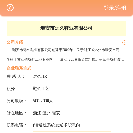
登录/注册
瑞安市远久鞋业有限公司
公司介绍
瑞安市远久鞋业有限公司创建于2002年，位于浙江省温州市瑞安市云周街道西垟线，是一家集研发、设计、生产于一体的硫化鞋企业 ，公司拥有员工约600人，公司配套设施齐全，技术力量雄厚，三条先进的生产线。年产量超过500万双，客户订单稳定充足，长年无淡季，本公司人性化管理方式让员工有家庭的归属感，能为员工提供发展平台，现公布下列空缺岗位， 诚挚的邀请您的加入，加盟远久是您明智的选择！
坐落于浙江省胶鞋工业专业区——瑞安市云周街道西垟线。是从事胶鞋设计、生产、销售为一体的专业企业，公司现有5条国内先进的硫化鞋生产线，1条冷粘线，日生产能力达2万双。公司新产品的设计开发能力强，每年都有款式新颖的产品投放市场，深受广大客户的欢迎，产品畅销欧洲，美国等多个国家。 公司自创办以来，坚持“质量第一，用户至上”的方针，实施创名牌，讲信誉的经营战略，实行全过程质量监控。公司生产的鞋等系列产品由中国人民保险公司提供“产品责任”保险。一流的产品质量，一流的售后服务使该公司连续多年被政府及有关部门评为“重合同守信用企业”、“AAA级信用单位”、“消费者满意产品”、“规范化达标企业”、“先进企业”等荣誉称号，具有浙江制造世界品牌荣誉之称，是瑞安市鞋革协会常务理事单位。
企业联系方式
联 系 人：
远久HR
职务：
鞋企工艺
公司规模：
500-2000人
所在地区：
浙江 温州 瑞安
联系电话：
[请通过系统发送求职意向]