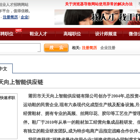
关于浏览器导致网站使用异常的解决办法
鞋业人才招聘网站
年平台，值得信赖。
-
注册简历
/
企业
]
急聘职位
鞋业人才
高端职位
设计师频道
微信
相关:
注册简历
企业注册
中文
天向上智能供应链
莆田市天天向上智能供应链有限公司创办于2004年,总投资40
快速求职
运动鞋的民营企业,现有六条现代化成型生产线及配备设施,月生
经营鞋材、拥有专业的高频、丝网印花、胶印等工艺生产管理
伴。鞋厂于2010年从单一的鞋材加工经营向集成品鞋研发、
有独立的鞋业研发团队,成为特步电商产品指定战略合作伙伴
我司曾获得”福建省最佳信用企业“福建省劳动合同制度实施