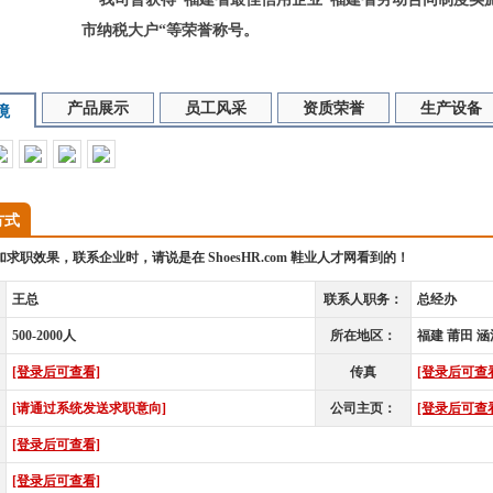
市纳税大户“等荣誉称号。
[莆田天天向上智能供应链招聘信息，来源于鞋业人才网ShoesHR.com
产品展示
员工风采
资质荣誉
生产设备
境
方式
求职效果，联系企业时，请说是在 ShoesHR.com 鞋业人才网看到的！
王总
联系人职务：
总经办
500-2000人
所在地区：
福建 莆田 涵
[登录后可查看]
传真
[登录后可查
[请通过系统发送求职意向]
公司主页：
[登录后可查
[登录后可查看]
[登录后可查看]