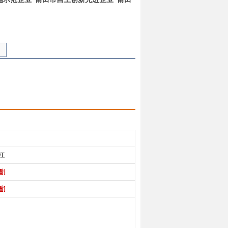
，未经允许，切勿转载！ ]
江
看]
看]