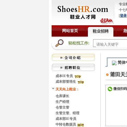
专业
十七
[
登录
网站首页
鞋业招聘
轻松找工作:
简体
莆田天
成本IE专员
成本部管培生
微信扫码
天天向上鞋业：
仓库课长
生产经理
仓管主管
生管主管、经理
成本部IE专员
中转仓数据员