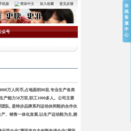
手机版
简体中文
加入收藏
意见反馈
在
线
客
服
中
公众号
心
00万人民币,占地面积80亩,专业生产各类
产能力50万双,职工1000多人。公司主要
团队, 是特步品牌系列运动休闲鞋的合作伙
生产、销售一体化发展,以生产运动鞋为主,拥
。
示范企业”莆田市自主创新先进企业“莆田