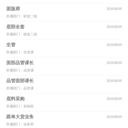
面版师
2026/08/09
所属部门：研发二组
底部全套
2026/08/09
所属部门：研发二组
生管
2026/08/09
所属部门：生管课
面部品管课长
2026/08/09
所属部门：品管课
品管面部课长
2026/08/09
所属部门：品管课
底料采购
2026/08/09
所属部门：采购部
跟单大货业务
2026/08/09
所属部门：业务部