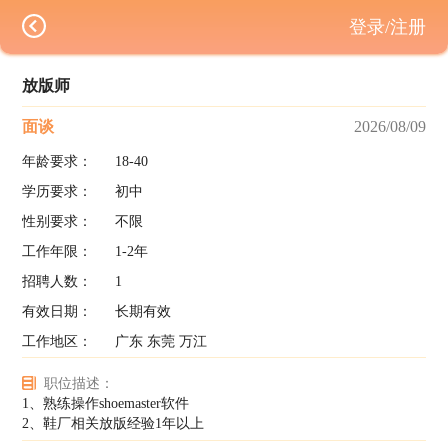
登录/注册
放版师
面谈
2026/08/09
年龄要求：
18-40
学历要求：
初中
性别要求：
不限
工作年限：
1-2年
招聘人数：
1
有效日期：
长期有效
工作地区：
广东 东莞 万江
职位描述：
1、熟练操作shoemaster软件
2、鞋厂相关放版经验1年以上