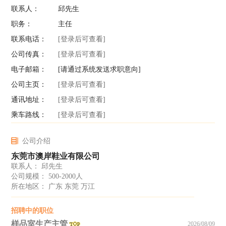
联系人：
邱先生
职务：
主任
联系电话：
[登录后可查看]
公司传真：
[登录后可查看]
电子邮箱：
[请通过系统发送求职意向]
公司主页：
[登录后可查看]
通讯地址：
[登录后可查看]
乘车路线：
[登录后可查看]
公司介绍
东莞市澳岸鞋业有限公司
联系人： 邱先生
公司规模： 500-2000人
所在地区： 广东 东莞 万江
招聘中的职位
样品室生产主管
2026/08/09