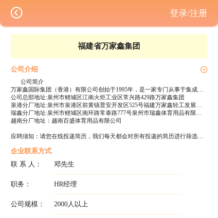
登录/注册
福建省万家鑫集团
公司介绍
公司简介
万家鑫国际集团（香港）有限公司创始于1995年，是一家专门从事于集成品鞋及鞋底研发、生产和销售的大型鞋业制造企业。总部坐落于美丽的东亚文化之都——福建泉州。在万家鑫集团总部的带领下，公司逐渐走向规模化、智能化；旗下现有6家全资子公司：万家鑫（福建）皮塑鞋材有限公司、福建万家鑫轻工发展有限公司、泉州市瑞鑫体育用品有限公司、惠安县育鑫鞋材有限公司、越南百盛体育用品有限公司、福建省百纵体育用品有限公司。集团设备先进，产品多样，规模宏大，员工总数达3000余人。
公司总部地址:泉州市鲤城区江南火炬工业区常兴路429路万家鑫集团
泉港分厂地址:泉州市泉港区前黄镇普安开发区525号福建万家鑫轻工发展有限公司
瑞鑫分厂地址:泉州市鲤城区南环路常泰路777号泉州市瑞鑫体育用品有限公司
越南分厂地址：越南百盛体育用品有限公司
应聘须知：请您在线投递简历，我们每天都会对所有投递的简历进行筛选，如果合适，将在三个工作日内与您联系！
企业联系方式
联 系 人：
邓先生
职务：
HR经理
公司规模：
2000人以上