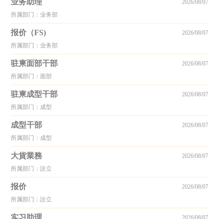
业务助理
2026/08/07
所属部门：业务部
报价（FS)
2026/08/07
所属部门：业务部
驻柬面部干部
2026/08/07
所属部门：面部
驻柬成型干部
2026/08/07
所属部门：成型
成型干部
2026/08/07
所属部门：成型
大貨業務
2026/08/07
所属部门：詮立
报价
2026/08/07
所属部门：詮立
实习助理
2026/08/07