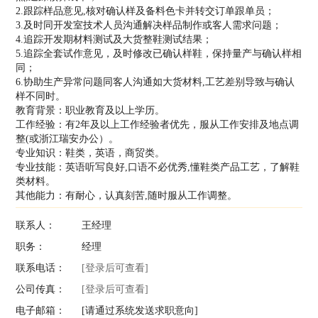
2.跟踪样品意见,核对确认样及备料色卡并转交订单跟单员；
3.及时同开发室技术人员沟通解决样品制作或客人需求问题；
4.追踪开发期材料测试及大货整鞋测试结果；
5.追踪全套试作意见，及时修改已确认样鞋，保持量产与确认样相
同；
6.协助生产异常问题同客人沟通如大货材料,工艺差别导致与确认
样不同时。
教育背景：职业教育及以上学历。
工作经验：有2年及以上工作经验者优先，服从工作安排及地点调
整(或浙江瑞安办公）。
专业知识：鞋类，英语，商贸类。
专业技能：英语听写良好,口语不必优秀,懂鞋类产品工艺，了解鞋
类材料。
其他能力：有耐心，认真刻苦,随时服从工作调整。
联系人：
王经理
职务：
经理
联系电话：
[登录后可查看]
公司传真：
[登录后可查看]
电子邮箱：
[请通过系统发送求职意向]