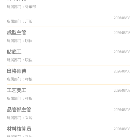
所属部门：针车部
2026/08/08
所属部门：厂长
成型主管
2026/08/08
所属部门：职位
贴底工
2026/08/08
所属部门：职位
出格师傅
2026/08/08
所属部门：样板
工艺美工
2026/08/08
所属部门：样板
品管部主管
2026/08/08
所属部门：采购
材料核算员
2026/08/08