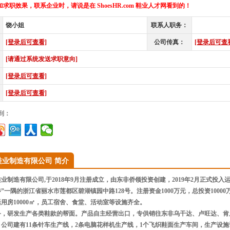
求职效果，联系企业时，请说是在 ShoesHR.com 鞋业人才网看到的！
饶小姐
联系人职务：
[登录后可查看]
公司传真：
[登录后可查
[请通过系统发送求职意向]
[登录后可查看]
[登录后可查看]
到：
鞋业制造有限公司 简介
制造有限公司,于2018年9月注册成立，由东非侨领投资创建，2019年2月正式投
”一隅的浙江省丽水市莲都区碧湖镇园中路128号。注册资金1000万元，总投资10000万
用房10000㎡，员工宿舍、食堂、活动室等设施齐全。
务，研发生产各类鞋款的帮面。产品自主经营出口，专供销往东非乌干达、卢旺达、肯
公司建有11条针车生产线，2条电脑花样机生产线，1个飞织鞋面生产车间，生产设