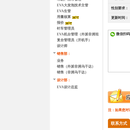
EVA大发泡技术主管
性别要求：
EVA生管
用量核算
更新时间：
报价
针车管理员
微信扫码
EVA机台管理（外派非洲坦
桑尼亚）
复合管理员（开机手）
设计师
销售部：
业务
销售（外派非洲乌干达）
销售（非洲乌干达）
设计部：
EVA设计总监
注：如果您对
联系方式