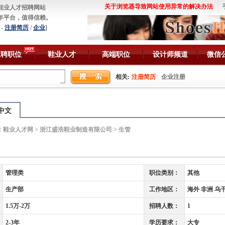
关于浏览器导致网站使用异常的解决办法
鞋业人才招聘网站
年平台，值得信赖。
-
注册简历
/
企业
]
急聘职位
鞋业人才
高端职位
设计师频道
微信
相关:
注册简历
企业注册
中文
：
鞋业人才网
>
浙江盛浩鞋业制造有限公司
> 生管
管理类
职位类别：
其他
生产部
工作地区：
海外 非洲 乌
1.5万-2万
招聘人数：
1
2-3年
学历要求：
大专