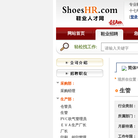
专业
十七
[
登录
网站首页
鞋业招聘
轻松找工作:
简体
现所在位置
采购部：
生管
采购经理
生产部：
行业类别：
仓管员
生管
所属部门：
PVC吹气管理员
ＥＶＡ生产厂长
月薪待遇：
厂长
工作年限：
印刷、丝印管理