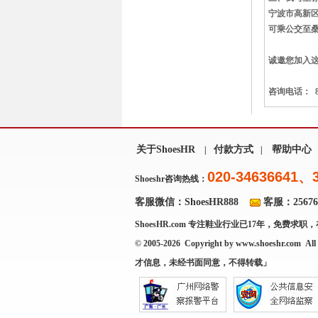
宁波市高新
可乘公交至
诚邀您加入
咨询电话： 8
关于ShoesHR
付款方式
帮助中心
|
|
020-34636641、
Shoeshr咨询热线：
客服微信：ShoesHR888
客服：256769
ShoesHR.com
专注鞋业行业已17年，免费求职，
© 2005-2026 Copyright by
www.shoeshr.com
All 
才信息，未经书面同意，不得转载」