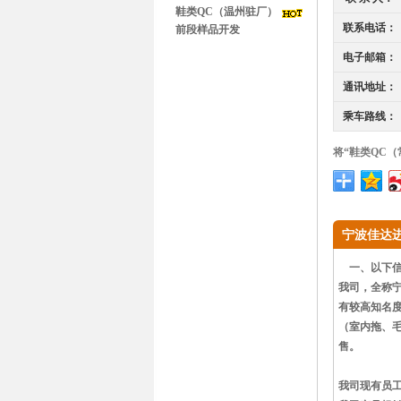
鞋类QC（温州驻厂）
联系电话：
前段样品开发
电子邮箱：
通讯地址：
乘车路线：
将“鞋类QC
宁波佳达
一、以下信
我司，全称宁
有较高知名
（室内拖、
售。
我司现有员工