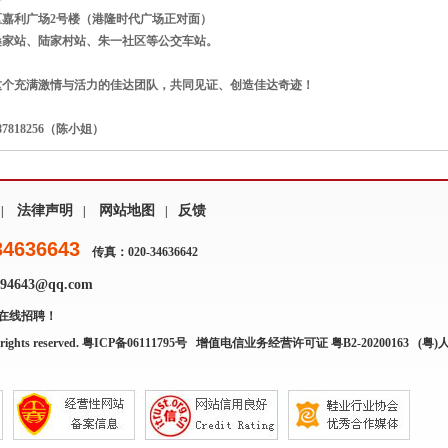
区嘉利广场2号楼（港隆时代广场正对面）
桑家站、陆家村站、朱一社区等公交车站。
这个充满激情与活力的佳达团队，共同见证、创造佳达奇迹！
7818256（陈小姐）
法律声明
网站地图
反馈
|
|
|
34636643
传真：020-34636642
4643@qq.com
在线招聘！
rights reserved.
粤ICP备06111795号
增值电信业务经营许可证 粤B2-20200163
(粤)人