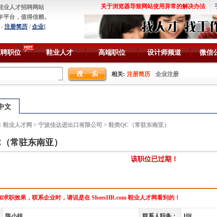
关于浏览器导致网站使用异常的解决办法
鞋业人才招聘网站
年平台，值得信赖。
-
注册简历
/
企业
]
急聘职位
鞋业人才
高端职位
设计师频道
微信
相关:
注册简历
企业注册
中文
：
鞋业人才网
>
宁波佳达进出口有限公司
> 鞋类QC（常驻东南亚）
C（常驻东南亚）
该职位已过期！
求职效果，联系企业时，请说是在 ShoesHR.com 鞋业人才网看到的！
陈小姐
联系人职务：
HR