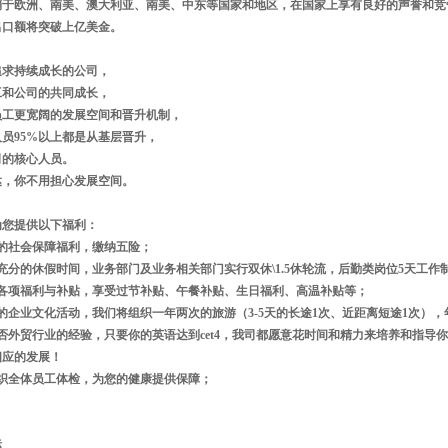
销于欧洲、南美、澳大利亚、南美、中东等国家和地区，在国家上享有良好的声誉和竞
的出口额将突破上亿美金。
追求持续成长的公司，
工和公司的共同成长，
员工更宽阔的发展空间和晋升机制，
员95%以上都是从基层晋升，
司的核心人员。
达，你不用担心发展空间。
为您提供以下福利：
全的社会保障福利，缴纳五险；
充分的休假时间，业务部门及业务相关部门实行双休\1.5休轮流，后勤类岗位5天工
供各项福利与补贴，享受过节补贴、午餐补贴、生日福利、高温补贴等；
的企业文化活动，我们将组织一年两次的旅游（3-5天的长途1次、近距离短途1次），年
否外贸行业的经验，只要你的英语达到cet4，我司都愿意花时间和精力来培养和指导
相应的发展！
组织全体员工体检，为您的健康提供保障；
标