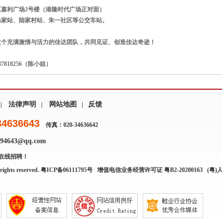
区嘉利广场2号楼（港隆时代广场正对面）
桑家站、陆家村站、朱一社区等公交车站。
这个充满激情与活力的佳达团队，共同见证、创造佳达奇迹！
7818256（陈小姐）
法律声明
网站地图
反馈
|
|
|
34636643
传真：020-34636642
4643@qq.com
在线招聘！
rights reserved.
粤ICP备06111795号
增值电信业务经营许可证 粤B2-20200163
(粤)人