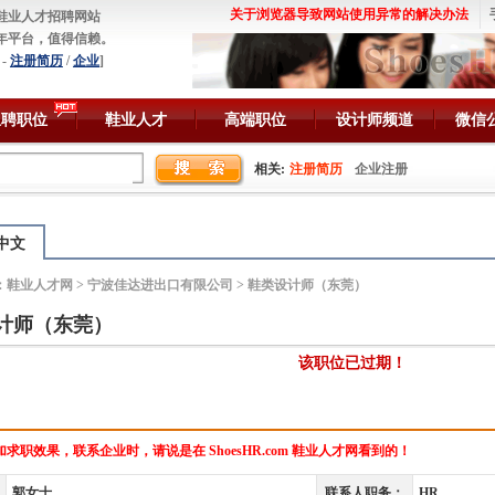
关于浏览器导致网站使用异常的解决办法
鞋业人才招聘网站
年平台，值得信赖。
-
注册简历
/
企业
]
急聘职位
鞋业人才
高端职位
设计师频道
微信
相关:
注册简历
企业注册
中文
：
鞋业人才网
>
宁波佳达进出口有限公司
> 鞋类设计师（东莞）
计师（东莞）
该职位已过期！
求职效果，联系企业时，请说是在 ShoesHR.com 鞋业人才网看到的！
郭女士
联系人职务：
HR