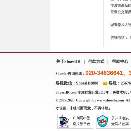
宁波市高新
可乘公交至
诚邀您加入
咨询电话： 8
关于ShoesHR
付款方式
帮助中心
|
|
020-34636641、
Shoeshr咨询热线：
客服微信：ShoesHR888
客服：256769
ShoesHR.com
专注鞋业行业已17年，免费求职，
© 2005-2026 Copyright by
www.shoeshr.com
All 
才信息，未经书面同意，不得转载」