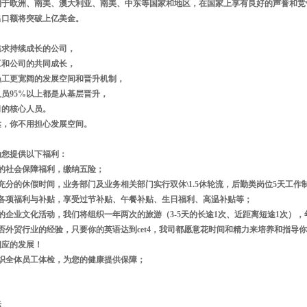
销于欧洲、南美、澳大利亚、南美、中东等国家和地区，在国家上享有良好的声誉和竞
的出口额将突破上亿美金。
追求持续成长的公司，
工和公司的共同成长，
员工更宽阔的发展空间和晋升机制，
员95%以上都是从基层晋升，
司的核心人员。
达，你不用担心发展空间。
为您提供以下福利：
全的社会保障福利，缴纳五险；
充分的休假时间，业务部门及业务相关部门实行双休\1.5休轮流，后勤类岗位5天工
供各项福利与补贴，享受过节补贴、午餐补贴、生日福利、高温补贴等；
的企业文化活动，我们将组织一年两次的旅游（3-5天的长途1次、近距离短途1次），年
否外贸行业的经验，只要你的英语达到cet4，我司都愿意花时间和精力来培养和指导
相应的发展！
组织全体员工体检，为您的健康提供保障；
标