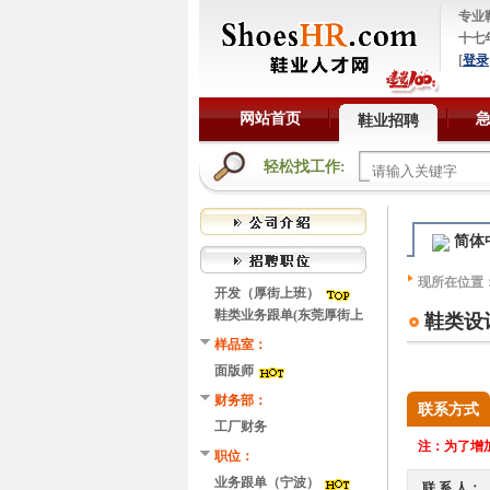
专业
十七
[
登录
网站首页
鞋业招聘
轻松找工作:
简体
现所在位置
开发（厚街上班）
鞋类业务跟单(东莞厚街上
鞋类设
班）
样品室：
面版师
财务部：
联系方式
工厂财务
注：
为了增加
职位：
业务跟单（宁波）
联 系 人：