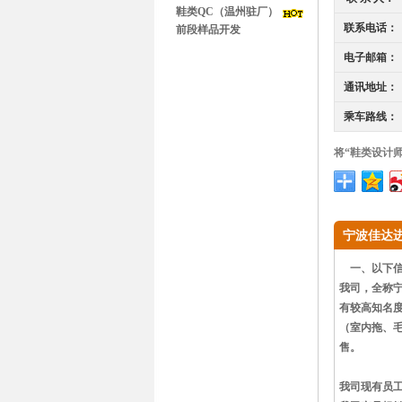
鞋类QC（温州驻厂）
联系电话：
前段样品开发
电子邮箱：
通讯地址：
乘车路线：
将“鞋类设计
宁波佳达
一、以下信
我司，全称宁
有较高知名
（室内拖、
售。
我司现有员工