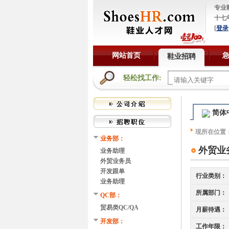
专业
十七
[
登录
网站首页
鞋业招聘
轻松找工作:
简体
现所在位置
业务部：
外贸业
业务助理
外贸业务员
开发跟单
行业类别：
业务助理
所属部门：
QC部：
贸易类QC/QA
月薪待遇：
开发部：
工作年限：