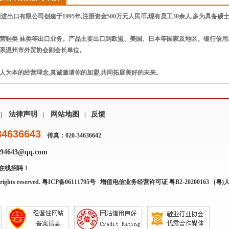
出口有限公司创建于1995年,注册资金500万元人民币,现有员工30余人,多为具备
营鞋类 袜类等出口业务。产品主要出口到欧盟、美国、日本等国家及地区。银行信用A
,系温州市外贸协会副会长单位。
人为本的经营理念,真诚邀请你的加盟,共同拓展美好的未来。
法律声明
网站地图
反馈
|
|
|
34636643
传真：020-34636642
4643@qq.com
在线招聘！
rights reserved.
粤ICP备06111795号
增值电信业务经营许可证 粤B2-20200163
(粤)人