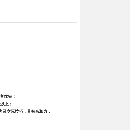
。
售者优先；
级以上；
力及交际技巧，具有亲和力；