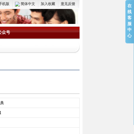
手机版
简体中文
加入收藏
意见反馈
在
线
客
服
中
公众号
心
务员
城