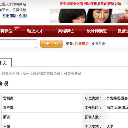
关于浏览器导致网站使用异常的解决办法
鞋业人才招聘网站
年平台，值得信赖。
-
注册简历
/
企业
]
急聘职位
鞋业人才
高端职位
设计师频道
微信
相关:
注册简历
企业注册
中文
：
鞋业人才网
>
温州大通进出口有限公司
> 外贸业务员
务员
贸易类
职位类别：
外贸经理/业
业务部
工作地区：
浙江 温州 鹿
面谈
招聘人数：
5
不限
学历要求：
大专