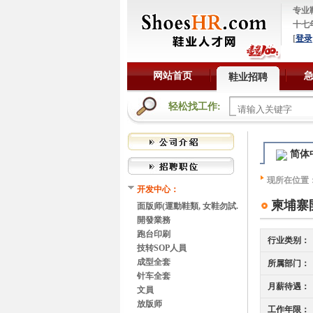
专业
十七
[
登录
网站首页
鞋业招聘
轻松找工作:
简体
现所在位置
开发中心：
柬埔寨
面版师(運動鞋類, 女鞋勿試.
謝謝)
開發業務
跑台印刷
行业类别：
技转SOP人員
成型全套
所属部门：
针车全套
月薪待遇：
文員
放版师
工作年限：