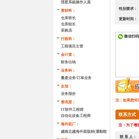
理星系統操作人員
性别要求：
资材科：
仓库班长
更新时间：
仓库组长
采购员
微信扫码
行政科：
工程项目主管
会计室：
财务出纳
业务科：
量產业务/订单业务
企划：
业务报价
注：如果您对
资讯室：
IT软件工程师
联系方式
自动化设备工程师
海外驻厂：
注：
为了增加
越南北越海外面版師(運動鞋
联 系 人：
類)