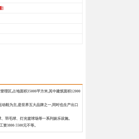
看]
,占地面积35000平方米,其中建筑面积12000
级运动鞋为主,是世界五大品牌之一,同时也生产出口
乓球、羽毛球、灯光篮球场等一系列娱乐设施。
800-5500元不等。