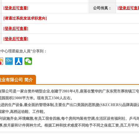
[登录后可查看]
公司传真：
[登录后可查
[请通过系统发送求职意向]
[登录后可查看]
[登录后可查看]
發中心理星級放人員”分享到：
鞋业有限公司 简介
公司是一家台资外销型企业,创建于2001年4月,座落在繁华的广东东莞市厚街镇三屯管理区
园面积23000平方米。现有员工1500人左右。
进的生产设备,最全面的管理体制,主要生产出口美国的思凯捷(SKECHERS)品牌高
国家中,高档运动鞋、工作鞋。
设施齐全,环境幽雅,有员工宿舍四栋,每个房间均装有空调,生活区设有福利社、乒
,按月薪和计件两种方式。根据工种和技术难度不同给予不同之保底工资,员工月平均工资3