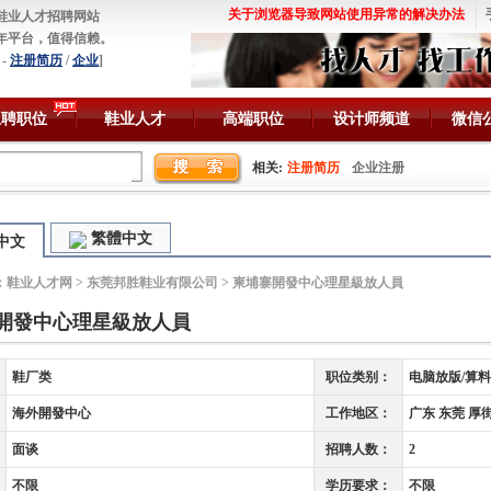
关于浏览器导致网站使用异常的解决办法
鞋业人才招聘网站
年平台，值得信赖。
-
注册简历
/
企业
]
急聘职位
鞋业人才
高端职位
设计师频道
微信
相关:
注册简历
企业注册
繁體中文
中文
：
鞋业人才网
>
东莞邦胜鞋业有限公司
> 柬埔寨開發中心理星級放人員
開發中心理星級放人員
鞋厂类
职位类别：
电脑放版/算料
海外開發中心
工作地区：
广东 东莞 厚
面谈
招聘人数：
2
不限
学历要求：
不限