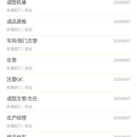
成型机修
2026/08/07
所属部门：职位
成品质检
2026/08/07
所属部门：职位
车间/部门主管
2026/08/07
所属部门：职位
生管
2026/08/07
所属部门：职位
注塑QC
2026/08/07
所属部门：职位
成型主管/主任
2026/08/07
所属部门：职位
生产经理
2026/08/07
所属部门：职位