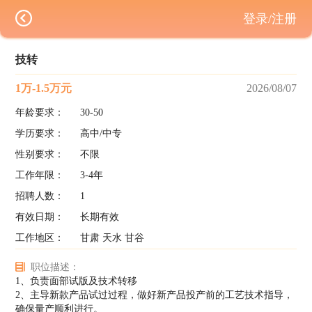
登录/注册
技转
1万-1.5万元
2026/08/07
年龄要求：
30-50
学历要求：
高中/中专
性别要求：
不限
工作年限：
3-4年
招聘人数：
1
有效日期：
长期有效
工作地区：
甘肃 天水 甘谷
职位描述：
1、负责面部试版及技术转移
2、主导新款产品试过过程，做好新产品投产前的工艺技术指导，
确保量产顺利进行。