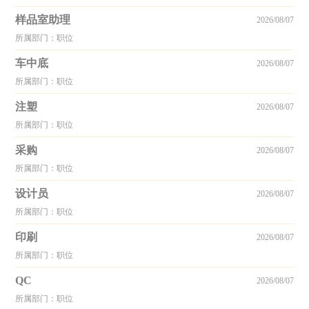
样品室助理
2026/08/07
所属部门：职位
车中底
2026/08/07
所属部门：职位
注塑
2026/08/07
所属部门：职位
采购
2026/08/07
所属部门：职位
设计员
2026/08/07
所属部门：职位
印刷
2026/08/07
所属部门：职位
QC
2026/08/07
所属部门：职位