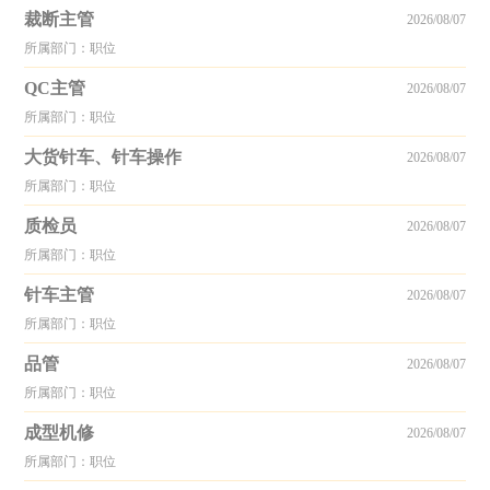
裁断主管
2026/08/07
所属部门：职位
QC主管
2026/08/07
所属部门：职位
大货针车、针车操作
2026/08/07
所属部门：职位
质检员
2026/08/07
所属部门：职位
针车主管
2026/08/07
所属部门：职位
品管
2026/08/07
所属部门：职位
成型机修
2026/08/07
所属部门：职位