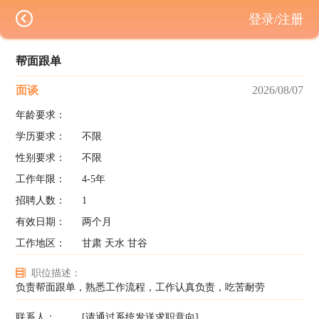
登录/注册
帮面跟单
面谈
2026/08/07
年龄要求：
学历要求：
不限
性别要求：
不限
工作年限：
4-5年
招聘人数：
1
有效日期：
两个月
工作地区：
甘肃 天水 甘谷
职位描述：
负责帮面跟单，熟悉工作流程，工作认真负责，吃苦耐劳
联系人：
[请通过系统发送求职意向]