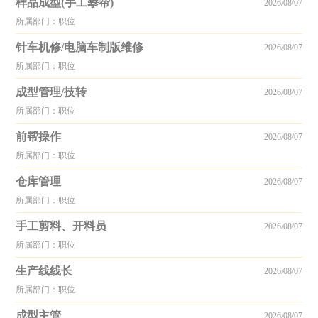
样品成型(手工攀帮)
2026/08/07
所属部门：职位
针车机修/电脑车制版维修
2026/08/07
所属部门：职位
成型管理/技转
2026/08/07
所属部门：职位
前帮操作
2026/08/07
所属部门：职位
仓库管理
2026/08/07
所属部门：职位
手工剪料、开料员
2026/08/07
所属部门：职位
生产线线长
2026/08/07
所属部门：职位
成型主管
2026/08/07