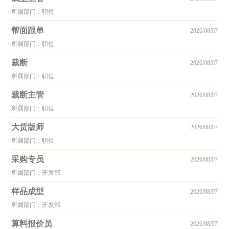
所属部门：职位
帮面跟单
2026/08/07
所属部门：职位
裁断
2026/08/07
所属部门：职位
裁断主管
2026/08/07
所属部门：职位
大货版师
2026/08/07
所属部门：职位
采购专员
2026/08/07
所属部门：开发部
样品成型
2026/08/07
所属部门：开发部
算料报价员
2026/08/07