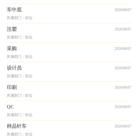
车中底
2026/08/07
所属部门：职位
注塑
2026/08/07
所属部门：职位
采购
2026/08/07
所属部门：职位
设计员
2026/08/07
所属部门：职位
印刷
2026/08/07
所属部门：职位
QC
2026/08/07
所属部门：职位
样品针车
2026/08/07
所属部门：职位