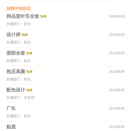
招聘中的职位
样品室针车全套
2026/08/09
所属部门：职位
设计师
2026/08/09
所属部门：职位
面部全套
2026/08/09
所属部门：职位
热压高频
2026/08/09
所属部门：职位
配色设计
2026/08/09
所属部门：开发部
厂长
2026/08/09
所属部门：职位
贴底
2026/08/09