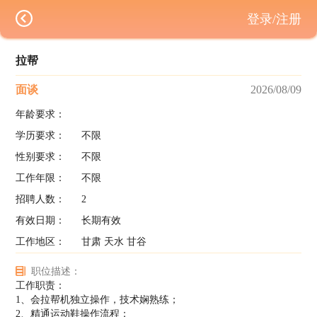
登录/注册
拉帮
面谈
2026/08/09
年龄要求：
学历要求：
不限
性别要求：
不限
工作年限：
不限
招聘人数：
2
有效日期：
长期有效
工作地区：
甘肃 天水 甘谷
职位描述：
工作职责：
1、会拉帮机独立操作，技术娴熟练；
2、精通运动鞋操作流程；