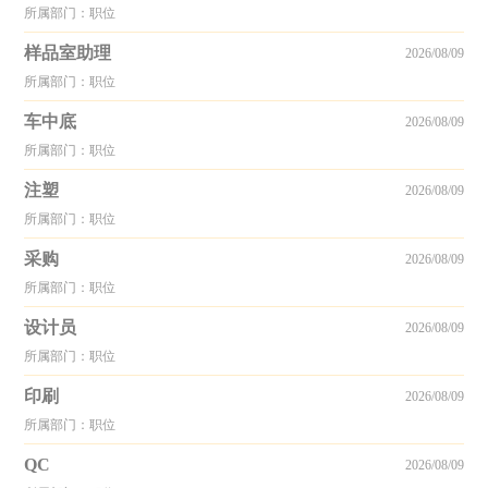
所属部门：职位
样品室助理
2026/08/09
所属部门：职位
车中底
2026/08/09
所属部门：职位
注塑
2026/08/09
所属部门：职位
采购
2026/08/09
所属部门：职位
设计员
2026/08/09
所属部门：职位
印刷
2026/08/09
所属部门：职位
QC
2026/08/09