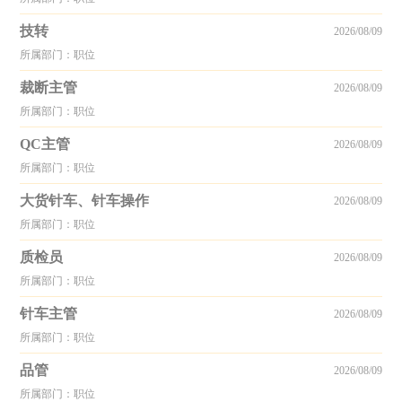
技转
2026/08/09
所属部门：职位
裁断主管
2026/08/09
所属部门：职位
QC主管
2026/08/09
所属部门：职位
大货针车、针车操作
2026/08/09
所属部门：职位
质检员
2026/08/09
所属部门：职位
针车主管
2026/08/09
所属部门：职位
品管
2026/08/09
所属部门：职位