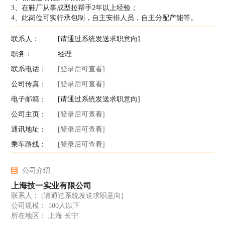
3、在鞋厂从事成型拉帮手2年以上经验；
4、此岗位可实行承包制，自主安排人员，自主分配产能等。
联系人：
[请通过系统发送求职意向]
职务：
经理
联系电话：
[登录后可查看]
公司传真：
[登录后可查看]
电子邮箱：
[请通过系统发送求职意向]
公司主页：
[登录后可查看]
通讯地址：
[登录后可查看]
乘车路线：
[登录后可查看]
公司介绍
上海技一实业有限公司
联系人：
[请通过系统发送求职意向]
公司规模： 500人以下
所在地区： 上海 长宁