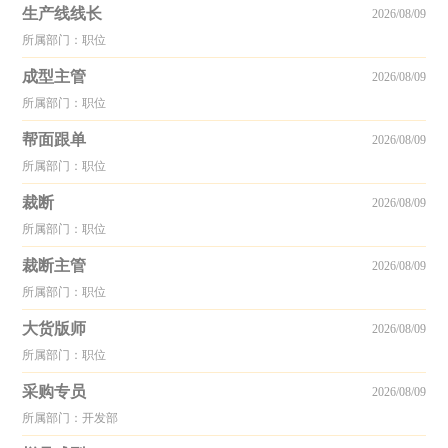
生产线线长
2026/08/09
所属部门：职位
成型主管
2026/08/09
所属部门：职位
帮面跟单
2026/08/09
所属部门：职位
裁断
2026/08/09
所属部门：职位
裁断主管
2026/08/09
所属部门：职位
大货版师
2026/08/09
所属部门：职位
采购专员
2026/08/09
所属部门：开发部