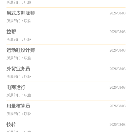
所属部门：职位
男式皮鞋版师
2026/08/08
所属部门：职位
拉帮
2026/08/08
所属部门：职位
运动鞋设计师
2026/08/08
所属部门：职位
外贸业务员
2026/08/08
所属部门：职位
电商运行
2026/08/08
所属部门：职位
用量核算员
2026/08/08
所属部门：职位
技转
2026/08/08