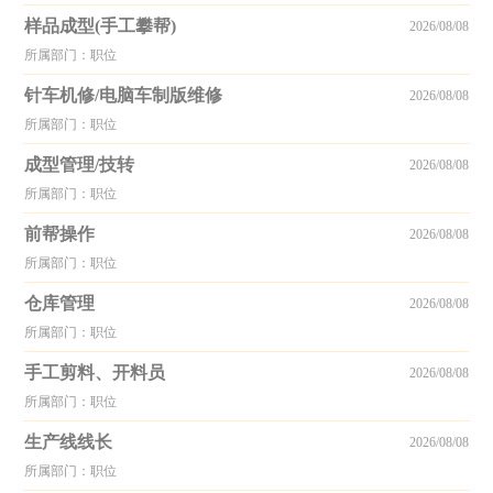
样品成型(手工攀帮)
2026/08/08
所属部门：职位
针车机修/电脑车制版维修
2026/08/08
所属部门：职位
成型管理/技转
2026/08/08
所属部门：职位
前帮操作
2026/08/08
所属部门：职位
仓库管理
2026/08/08
所属部门：职位
手工剪料、开料员
2026/08/08
所属部门：职位
生产线线长
2026/08/08
所属部门：职位