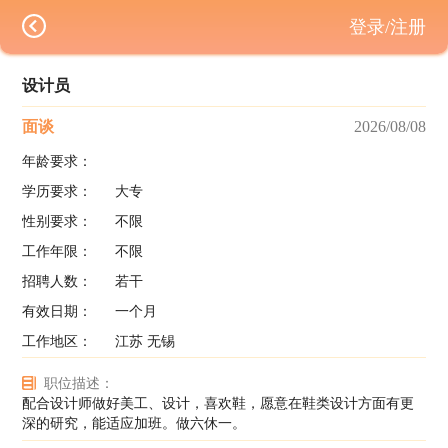
登录/注册
设计员
面谈
2026/08/08
年龄要求：
学历要求：
大专
性别要求：
不限
工作年限：
不限
招聘人数：
若干
有效日期：
一个月
工作地区：
江苏 无锡
职位描述：
配合设计师做好美工、设计，喜欢鞋，愿意在鞋类设计方面有更
深的研究，能适应加班。做六休一。