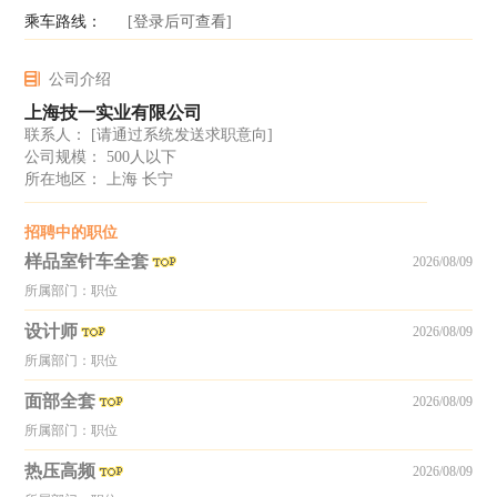
乘车路线：
[登录后可查看]
公司介绍
上海技一实业有限公司
联系人：
[请通过系统发送求职意向]
公司规模： 500人以下
所在地区： 上海 长宁
招聘中的职位
样品室针车全套
2026/08/09
所属部门：职位
设计师
2026/08/09
所属部门：职位
面部全套
2026/08/09
所属部门：职位
热压高频
2026/08/09