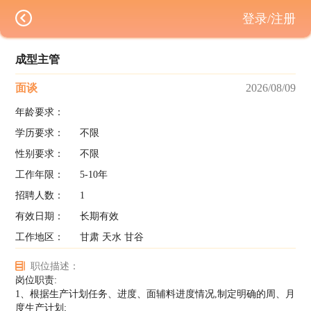
登录/注册
成型主管
面谈
2026/08/09
年龄要求：
学历要求：
不限
性别要求：
不限
工作年限：
5-10年
招聘人数：
1
有效日期：
长期有效
工作地区：
甘肃 天水 甘谷
职位描述：
岗位职责:
1、根据生产计划任务、进度、面辅料进度情况,制定明确的周、月
度生产计划;