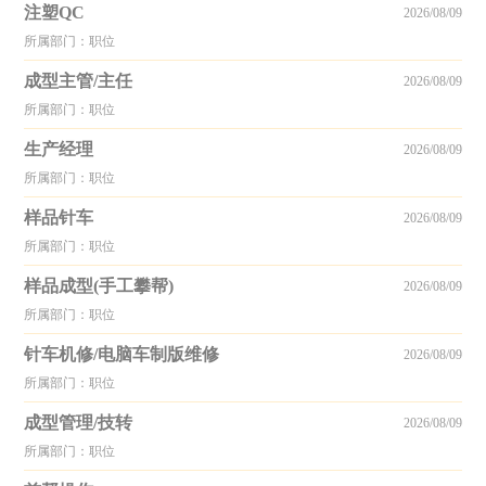
注塑QC
2026/08/09
所属部门：职位
成型主管/主任
2026/08/09
所属部门：职位
生产经理
2026/08/09
所属部门：职位
样品针车
2026/08/09
所属部门：职位
样品成型(手工攀帮)
2026/08/09
所属部门：职位
针车机修/电脑车制版维修
2026/08/09
所属部门：职位
成型管理/技转
2026/08/09
所属部门：职位