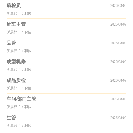
质检员
2026/08/09
所属部门：职位
针车主管
2026/08/09
所属部门：职位
品管
2026/08/09
所属部门：职位
成型机修
2026/08/09
所属部门：职位
成品质检
2026/08/09
所属部门：职位
车间/部门主管
2026/08/09
所属部门：职位
生管
2026/08/09
所属部门：职位