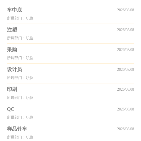
车中底
2026/08/08
所属部门：职位
注塑
2026/08/08
所属部门：职位
采购
2026/08/08
所属部门：职位
设计员
2026/08/08
所属部门：职位
印刷
2026/08/08
所属部门：职位
QC
2026/08/08
所属部门：职位
样品针车
2026/08/08
所属部门：职位