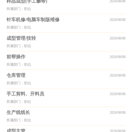
样品成型(手工攀帮)
2026/08/08
所属部门：职位
针车机修/电脑车制版维修
2026/08/08
所属部门：职位
成型管理/技转
2026/08/08
所属部门：职位
前帮操作
2026/08/08
所属部门：职位
仓库管理
2026/08/08
所属部门：职位
手工剪料、开料员
2026/08/08
所属部门：职位
生产线线长
2026/08/08
所属部门：职位
成型主管
2026/08/08