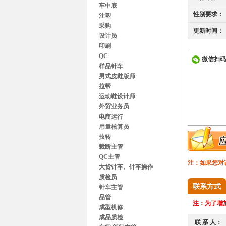
车中底
性别要求：
注塑
采购
更新时间：
设计员
印刷
QC
微信扫码
样品针车
男式皮鞋版师
拉帮
运动鞋设计师
外贸业务员
电商运行
用量核算员
技转
裁断主管
QC主管
注：如果您对
大货针车、针车操作
质检员
联系方式
针车主管
品管
注：
为了增加
成型机修
成品质检
联 系 人：