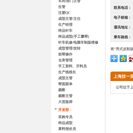
车间/部门主管
生管
联系电话：
注塑QC
电子邮箱：
成型主管/主任
生产经理
通讯地址：
样品针车
样品成型(手工攀帮)
乘车路线：
针车机修/电脑车制版维修
成型管理/技转
将“男式皮鞋
前帮操作
仓库管理
手工剪料、开料员
生产线线长
上海技一
成型主管
帮面跟单
公司位于上
裁断
裁断主管
大货版师
开发部：
采购专员
样品成型
算料报价员