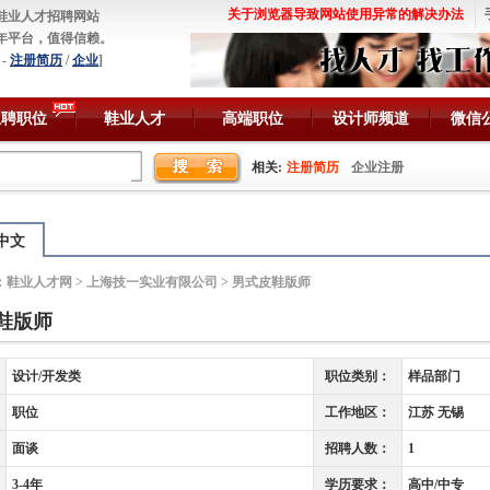
关于浏览器导致网站使用异常的解决办法
鞋业人才招聘网站
年平台，值得信赖。
-
注册简历
/
企业
]
急聘职位
鞋业人才
高端职位
设计师频道
微信
相关:
注册简历
企业注册
中文
：
鞋业人才网
>
上海技一实业有限公司
> 男式皮鞋版师
鞋版师
设计/开发类
职位类别：
样品部门
职位
工作地区：
江苏 无锡
面谈
招聘人数：
1
3-4年
学历要求：
高中/中专