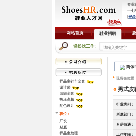
专业
十七
[
登录
网站首页
鞋业招聘
轻松找工作:
简体
现所在位置
样品室针车全套
设计师
男式皮
面部全套
热压高频
行业类别：
配色设计
职位：
所属部门：
厂长
月薪待遇：
贴底
样品室助理
工作年限：